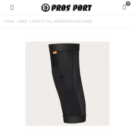
0
Home
>
BIKE
>
OAKLEY ALL MOUNTAIN D3O KNEE