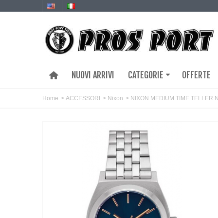
NUOVI ARRIVI
CATEGORIE
OFFERTE
Home
>
ACCESSORI
>
Nixon
>
NIXON MEDIUM TIME TELLER 