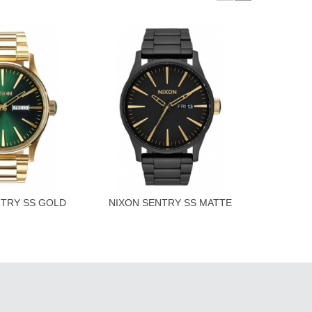
NTRY SS GOLD
NIXON SENTRY SS MATTE
NIXON 
ngi al carrello
A
N SUNRAY
BLACK GOLD