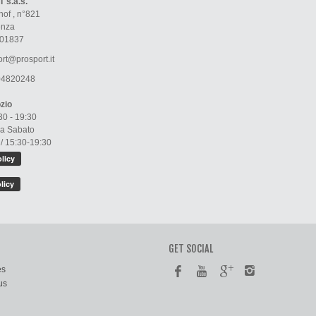
s.a.s.
of , n°821
enza
01837
rt@prosport.it
4820248
zio
30 - 19:30
 a Sabato
 / 15:30-19:30
GET SOCIAL
es
us