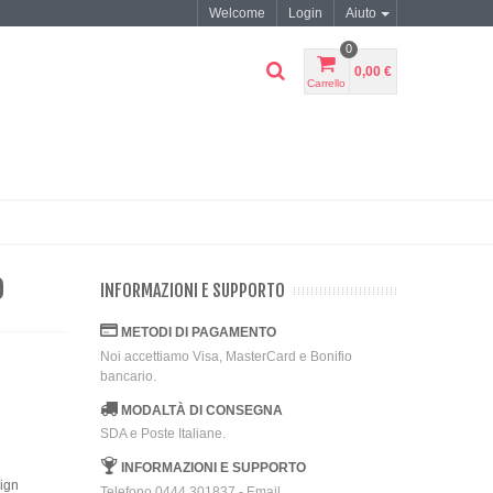
Welcome
Login
Aiuto
0
0,00 €
Carrello
D
INFORMAZIONI E SUPPORTO
METODI DI PAGAMENTO
Noi accettiamo Visa, MasterCard e Bonifio
bancario.
MODALTÀ DI CONSEGNA
SDA e Poste Italiane.
INFORMAZIONI E SUPPORTO
sign
Telefono 0444.301837 - Email