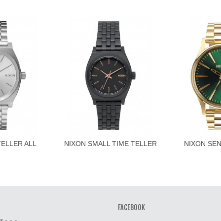
TELLER ALL
NIXON SMALL TIME TELLER
NIXON SE
al carrello
Aggiungi al carrello
Aggiu
ER
ALL...
GREE
FACEBOOK