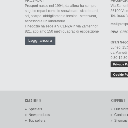
PROSPORT
PROSPORT 
Prosport nasce nel 1994,, da allora ha sempre
Via Zamenh
seguito reparti come lo snowboard, skateboard,
36100 Vic
sci, scarpe, abbigliamento tecnico, streetwear,
Tel.
0444.3
accessori e un laboratorio.
mail
prospo
Il negozio ha sede a VICENZA in via Zamenhof
821, abbiamo 150 metri quadrati di esposizione
P.IVA
0250
Leggi ancora
Orari Nego
Lunedi 15:
da Martedi
9:30-12:30
CATALOGO
SUPPORT
»
Specials
»
Our stor
»
New products
»
Contact 
»
Top sellers
»
Sitemap