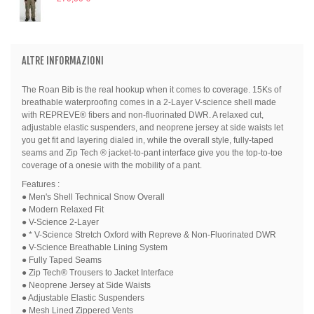
ALTRE INFORMAZIONI
The Roan Bib is the real hookup when it comes to coverage. 15Ks of
breathable waterproofing comes in a 2-Layer V-science shell made
with REPREVE® fibers and non-fluorinated DWR. A relaxed cut,
adjustable elastic suspenders, and neoprene jersey at side waists let
you get fit and layering dialed in, while the overall style, fully-taped
seams and Zip Tech ® jacket-to-pant interface give you the top-to-toe
coverage of a onesie with the mobility of a pant.
Features :
● Men's Shell Technical Snow Overall
● Modern Relaxed Fit
● V-Science 2-Layer
● * V-Science Stretch Oxford with Repreve & Non-Fluorinated DWR
● V-Science Breathable Lining System
● Fully Taped Seams
● Zip Tech® Trousers to Jacket Interface
● Neoprene Jersey at Side Waists
● Adjustable Elastic Suspenders
● Mesh Lined Zippered Vents