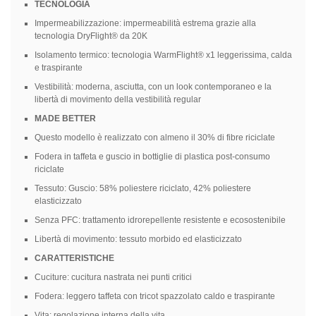
TECNOLOGIA
Impermeabilizzazione: impermeabilità estrema grazie alla
tecnologia DryFlight® da 20K
Isolamento termico: tecnologia WarmFlight® x1 leggerissima, calda
e traspirante
Vestibilità: moderna, asciutta, con un look contemporaneo e la
libertà di movimento della vestibilità regular
MADE BETTER
Questo modello è realizzato con almeno il 30% di fibre riciclate
Fodera in taffeta e guscio in bottiglie di plastica post-consumo
riciclate
Tessuto: Guscio: 58% poliestere riciclato, 42% poliestere
elasticizzato
Senza PFC: trattamento idrorepellente resistente e ecosostenibile
Libertà di movimento: tessuto morbido ed elasticizzato
CARATTERISTICHE
Cuciture: cucitura nastrata nei punti critici
Fodera: leggero taffeta con tricot spazzolato caldo e traspirante
Vita: regolazione interna della vita