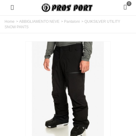
0
Home
>
ABBIGLIAMENTO NEVE
>
Pantaloni
>
QUIKSILVER UTILITY
SNOW PANTS